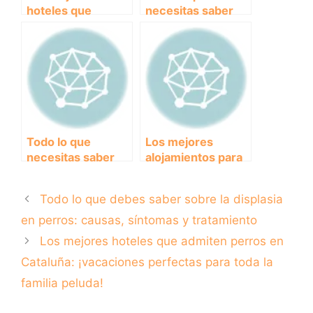
hoteles que
necesitas saber
admiten mascotas
sobre comida para
para disfrutar con
perros
tu compañero fiel
hipoalergénica
Todo lo que
Los mejores
necesitas saber
alojamientos para
sobre el American
tus mascotas:
Stanford Blue
cómo elegir el
Todo lo que debes saber sobre la displasia
adulto:
lugar perfecto
características y
para tu compañero
en perros: causas, síntomas y tratamiento
cuidados
peludo
Los mejores hoteles que admiten perros en
Cataluña: ¡vacaciones perfectas para toda la
familia peluda!