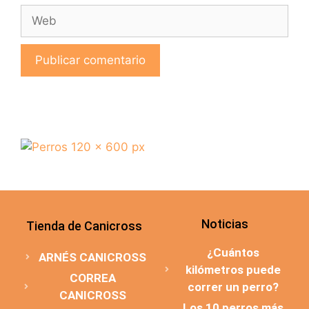
Noticias
Tienda de Canicross
¿Cuántos
ARNÉS CANICROSS
kilómetros puede
CORREA
correr un perro?
CANICROSS
Los 10 perros más