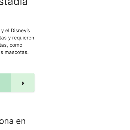
stadía
 y el Disney’s
tas y requieren
otas, como
las mascotas.
zona en