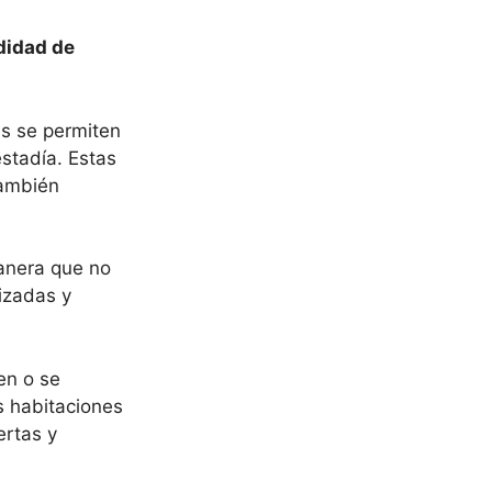
didad de
as se permiten
stadía. Estas
también
anera que no
izadas y
en o se
as habitaciones
ertas y