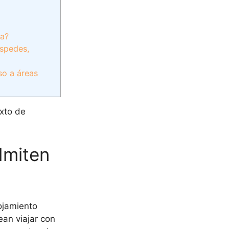
ta?
éspedes,
so a áreas
exto de
dmiten
lojamiento
an viajar con