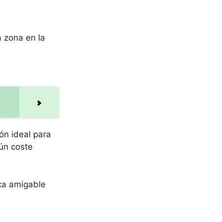
a zona en la
ón ideal para
gún coste
ica amigable