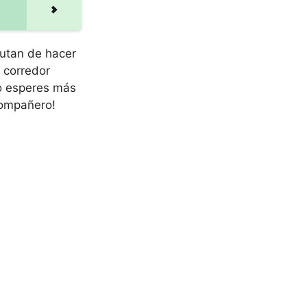
rutan de hacer
 corredor
No esperes más
compañero!