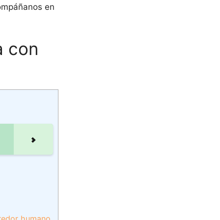
compáñanos en
a con
rredor humano