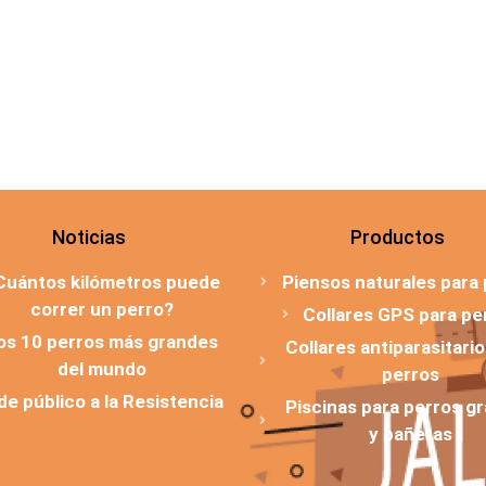
Noticias
Productos
Cuántos kilómetros puede
Piensos naturales para
correr un perro?
Collares GPS para pe
os 10 perros más grandes
Collares antiparasitari
del mundo
perros
 de público a la Resistencia
Piscinas para perros g
y bañeras