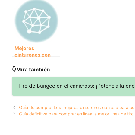
cinturón con
con bolsillos ideal
corred
bandas
para corredores
mejorar
reflectantes
rendim
Mejores
cinturones con
línea de tiro para
corredores:
👇Mira también
comodidad y
rendimiento
Tiro de bungee en el canicross: ¡Potencia la ene
garantizados
Guía de compra: Los mejores cinturones con asa para co
Guía definitiva para comprar en línea la mejor línea de tir