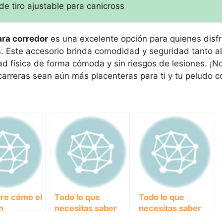
de tiro ajustable para canicross
ara corredor
es una excelente opción para quienes disf
s. Este accesorio brinda comodidad y seguridad tanto al
dad física de forma cómoda y sin riesgos de lesiones. ¡
carreras sean aún más placenteras para ti y tu peludo 
re cómo el
Todo lo que
Todo lo que
n
necesitas saber
necesitas saber
mico para
sobre el cinturón
sobre el cinturón