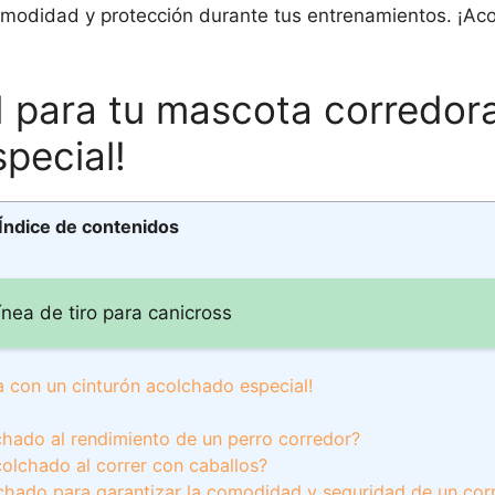
omodidad y protección durante tus entrenamientos. ¡A
 para tu mascota corredor
pecial!
Índice de contenidos
ínea de tiro para canicross
 con un cinturón acolchado especial!
chado al rendimiento de un perro corredor?
colchado al correr con caballos?
olchado para garantizar la comodidad y seguridad de un co