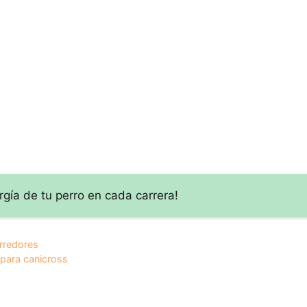
or puede
con mosquetón
con amortiguador
 tu
para corredor:
para corredores:
iento
comodidad y
¡Corre con
seguridad en tus
comodidad y
entrenamientos
seguridad!
rgía de tu perro en cada carrera!
rredores
o para canicross