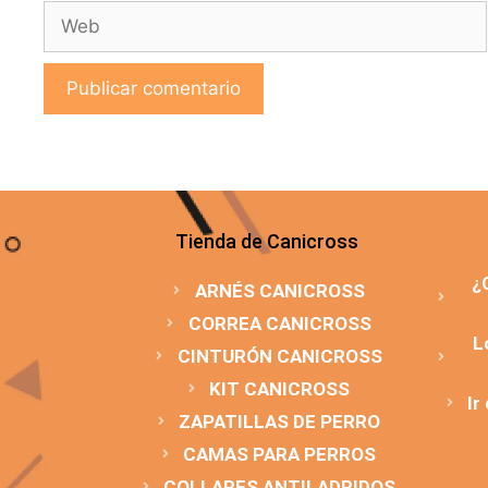
Tienda de Canicross
¿
ARNÉS CANICROSS
CORREA CANICROSS
L
CINTURÓN CANICROSS
KIT CANICROSS
Ir
ZAPATILLAS DE PERRO
CAMAS PARA PERROS
COLLARES ANTILADRIDOS