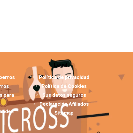
Legal
 perros
Política de privacidad
rros
Política de Cookies
os para
Sus datos seguros
Declaración Afiliados
randes
Sitemap