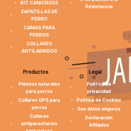
KIT CANICROSS
Resistencia
ZAPATILLAS DE
PERRO
CAMAS PARA
PERROS
COLLARES
ANTILADRIDOS
Productos
Legal
Piensos naturales
Política de
para perros
privacidad
Collares GPS para
Política de Cookies
perros
Sus datos seguros
Collares
Declaración
antiparasitarios
Afiliados
para perros