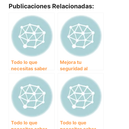
Publicaciones Relacionadas:
Todo lo que
Mejora tu
necesitas saber
seguridad al
sobre los
correr con un
cinturones
cinturón con
ajustables para
bandas
corredor
reflectantes
Todo lo que
Todo lo que
necesitas saber
necesitas saber