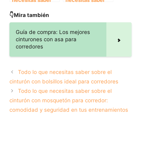
sobre el cinturón
sobre el cinturón
con bolsillos ideal
con mosquetón
👇Mira también
para corredores
para corredor:
comodidad y
Guía de compra: Los mejores
seguridad en tus
cinturones con asa para
entrenamientos
corredores
Todo lo que necesitas saber sobre el
cinturón con bolsillos ideal para corredores
Todo lo que necesitas saber sobre el
cinturón con mosquetón para corredor:
comodidad y seguridad en tus entrenamientos