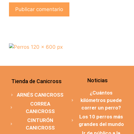
Noticias
Tienda de Canicross
¿Cuántos
ARNÉS CANICROSS
kilómetros puede
CORREA
correr un perro?
CANICROSS
Los 10 perros más
CINTURÓN
grandes del mundo
CANICROSS
Ir de público a la