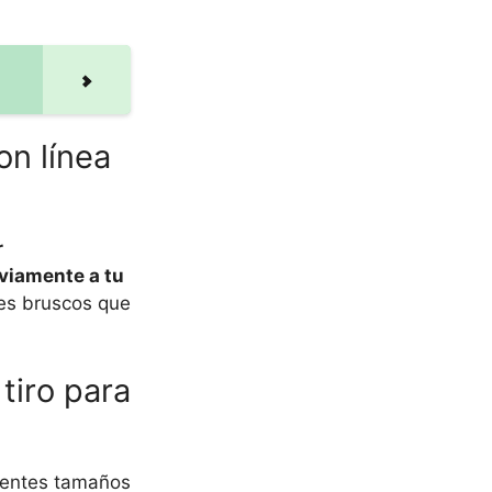
on línea
r
viamente a tu
ones bruscos que
tiro para
rentes tamaños