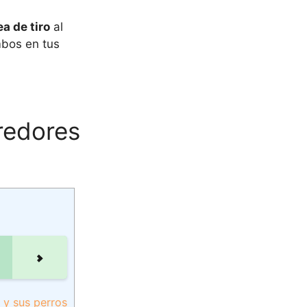
ea de tiro
al
mbos en tus
rredores
 y sus perros