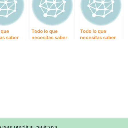
 que
Todo lo que
Todo lo que
as saber
necesitas saber
necesitas saber
l cinturón
sobre el cinturón
sobre el cinturón
illos ideal
con mosquetón
con amortiguador
orredores
para corredor:
para corredores:
comodidad y
¡Corre con
seguridad en tus
comodidad y
entrenamientos
seguridad!
o para practicar canicross