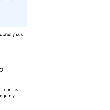
edores y sus
ro
er con las
seguro y