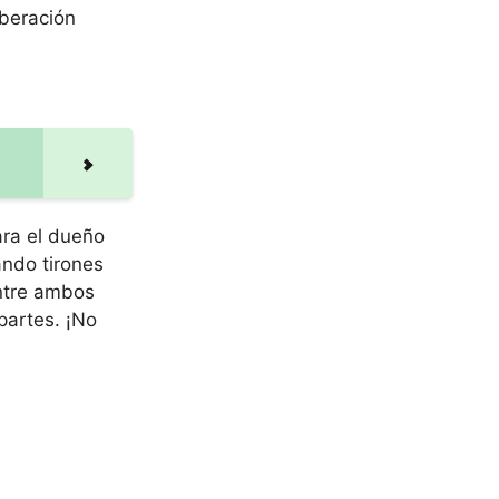
iberación
ara el dueño
ando tirones
entre ambos
partes. ¡No