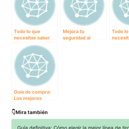
Todo lo que
Mejora tu
Todo lo
necesitas saber
seguridad al
necesit
sobre los
correr con un
sobre e
cinturones
cinturón con
con bols
ajustables para
bandas
para c
corredor
reflectantes
Guía de compra:
Los mejores
cinturones con
asa para
👇Mira también
corredores
Guía definitiva: Cómo elegir la mejor línea de tir