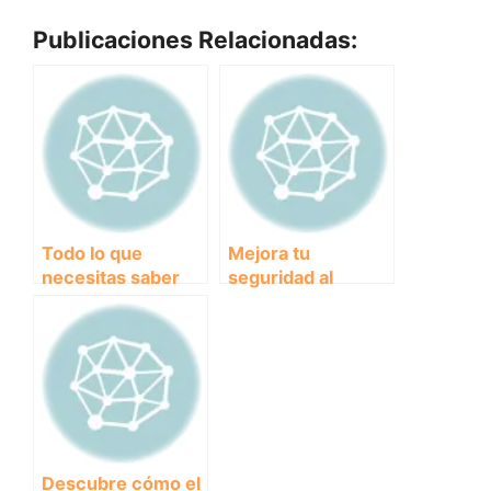
Publicaciones Relacionadas:
Todo lo que
Mejora tu
necesitas saber
seguridad al
sobre los
correr con un
cinturones
cinturón con
ajustables para
bandas
corredor
reflectantes
Descubre cómo el