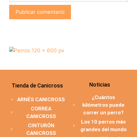
Noticias
Tienda de Canicross
¿Cuántos
ARNÉS CANICROSS
kilómetros puede
CORREA
correr un perro?
CANICROSS
Los 10 perros más
CINTURÓN
grandes del mundo
CANICROSS