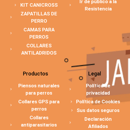
Ir de público a la
KIT CANICROSS
Resistencia
ZAPATILLAS DE
PERRO
CAMAS PARA
PERROS
COLLARES
ANTILADRIDOS
Productos
Legal
Piensos naturales
Política de
para perros
privacidad
Collares GPS para
Política de Cookies
perros
Sus datos seguros
Collares
Declaración
antiparasitarios
Afiliados