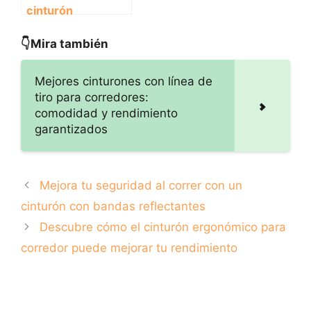
cinturón
ergonómico para
corredor puede
👇Mira también
mejorar tu
rendimiento
Mejores cinturones con línea de
tiro para corredores:
comodidad y rendimiento
garantizados
Mejora tu seguridad al correr con un
cinturón con bandas reflectantes
Descubre cómo el cinturón ergonómico para
corredor puede mejorar tu rendimiento