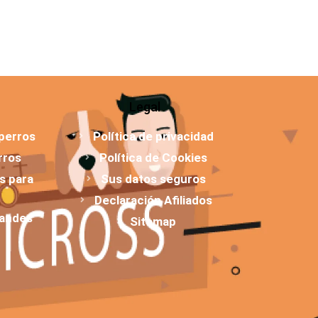
Legal
 perros
Política de privacidad
rros
Política de Cookies
os para
Sus datos seguros
Declaración Afiliados
randes
Sitemap