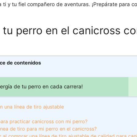
a ti y tu fiel compañero de aventuras. ¡Prepárate para co
 tu perro en el canicross c
ice de contenidos
ergía de tu perro en cada carrera!
 una línea de tiro ajustable
para practicar canicross con mi perro?
nea de tiro para mi perro en el canicross?
r al comprar una línea de tiro ajustable de calidad para can