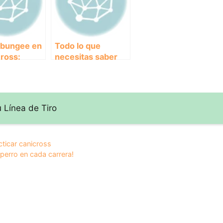
 bungee en
Todo lo que
cross:
necesitas saber
ia la
sobre las líneas de
 de tu
tiro extensibles
n cada
para practicar
!
canicross
u Línea de Tiro
acticar canicross
 perro en cada carrera!