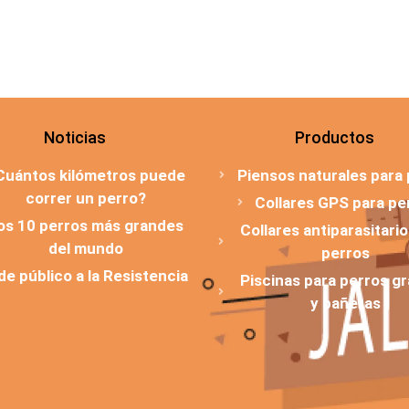
Noticias
Productos
Cuántos kilómetros puede
Piensos naturales para
correr un perro?
Collares GPS para pe
os 10 perros más grandes
Collares antiparasitari
del mundo
perros
 de público a la Resistencia
Piscinas para perros g
y bañeras