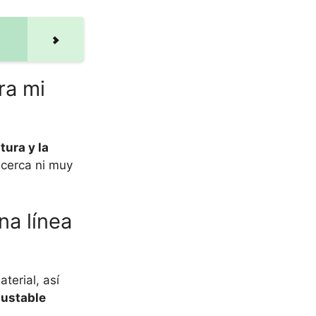
ra mi
tura y la
 cerca ni muy
na línea
terial, así
justable