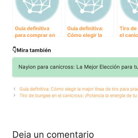
Guía definitiva
Guía definitiva:
Tiro de
para comprar en
Cómo elegir la
el cani
línea la mejor línea
mejor línea de tiro
¡Potenc
de tiro para
para practicar
energía
👇Mira también
canicross
canicross
perro e
carrera
Nayion para canicross: La Mejor Elección para t
Guía definitiva: Cómo elegir la mejor línea de tiro para pr
Tiro de bungee en el canicross: ¡Potencia la energía de tu
Deja un comentario