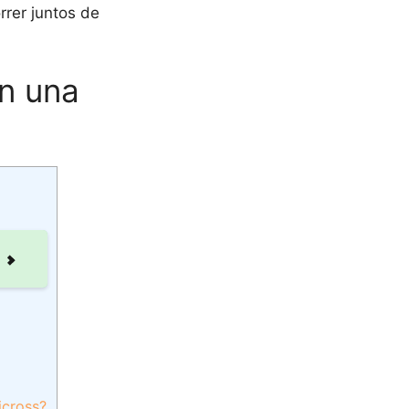
rrer juntos de
on una
icross?