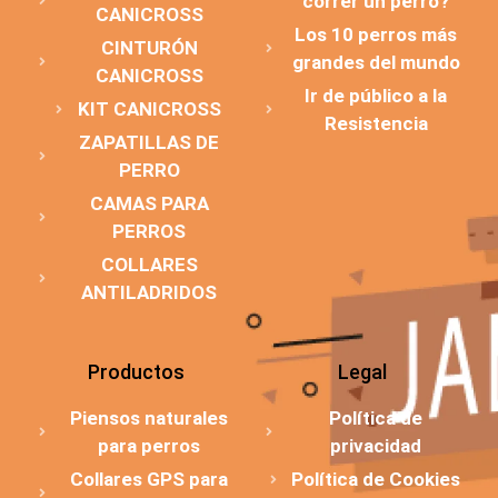
correr un perro?
CANICROSS
Los 10 perros más
CINTURÓN
grandes del mundo
CANICROSS
Ir de público a la
KIT CANICROSS
Resistencia
ZAPATILLAS DE
PERRO
CAMAS PARA
PERROS
COLLARES
ANTILADRIDOS
Productos
Legal
Piensos naturales
Política de
para perros
privacidad
Collares GPS para
Política de Cookies