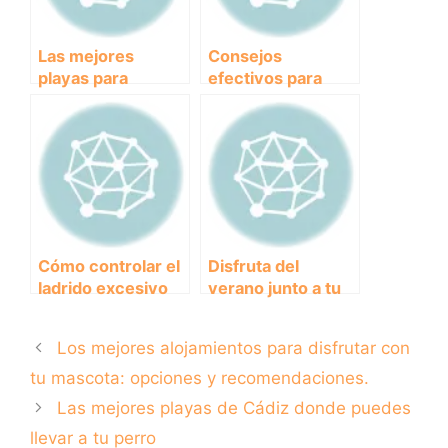
Las mejores
Consejos
playas para
efectivos para
disfrutar con tu
evitar que tu
perro: guía
cachorro muerda
completa y
todo a su
actualizada
alrededor.
Cómo controlar el
Disfruta del
ladrido excesivo
verano junto a tu
del perro del
mejor amigo: los
vecino
mejores campings
Los mejores alojamientos para disfrutar con
con playa para
perros
tu mascota: opciones y recomendaciones.
Las mejores playas de Cádiz donde puedes
llevar a tu perro