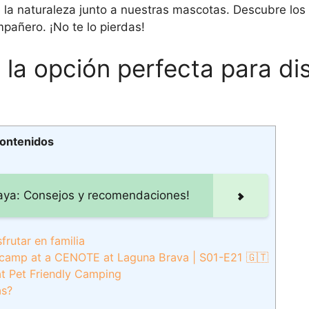
e la naturaleza junto a nuestras mascotas. Descubre los
pañero. ¡No te lo pierdas!
a opción perfecta para dis
contenidos
 playa: Consejos y recomendaciones!
rutar en familia
camp at a CENOTE at Laguna Brava | S01-E21 🇬🇹
at Pet Friendly Camping
as?