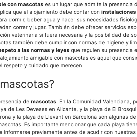
le con mascotas
es un lugar que admite la presencia 
plica que el alojamiento debe contar con
instalacione
ara dormir, beber agua y hacer sus necesidades fisioló
an correr y jugar. También debe ofrecer servicios esp
nción veterinaria si fuera necesaria y la posibilidad de so
otas también debe cumplir con normas de higiene y li
espeto a las normas y leyes
que regulen su presencia e
 alojamiento amigable con mascotas es aquel que consi
 el respeto y cuidado que merecen.
n mascotas?
 presencia de
mascotas
. En la Comunidad Valenciana, p
ya de Les Deveses en Alicante, y la playa de El Brosquil
rona y la playa de Llevant en Barcelona son algunas de
s mascotas. Es importante mencionar que cada playa tien
le informarse previamente antes de acudir con nuestra