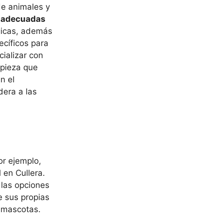
de animales y
s adecuadas
gicas, además
ecíficos para
cializar con
mpieza que
n el
dera a las
or ejemplo,
 en Cullera.
 las opciones
e sus propias
s mascotas.