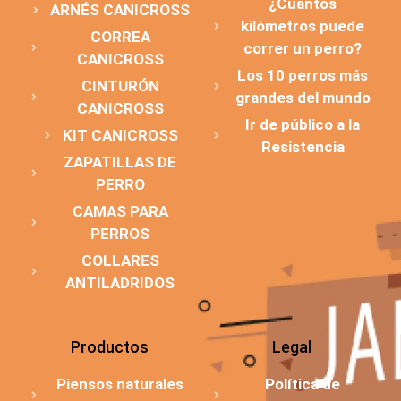
¿Cuántos
ARNÉS CANICROSS
kilómetros puede
CORREA
correr un perro?
CANICROSS
Los 10 perros más
CINTURÓN
grandes del mundo
CANICROSS
Ir de público a la
KIT CANICROSS
Resistencia
ZAPATILLAS DE
PERRO
CAMAS PARA
PERROS
COLLARES
ANTILADRIDOS
Productos
Legal
Piensos naturales
Política de