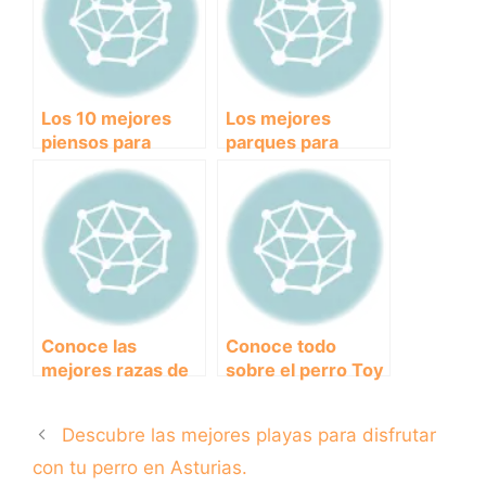
mascotas
paseos diarios
Los 10 mejores
Los mejores
piensos para
parques para
cachorros:
cachorros:
¡Alimenta a tu
espacios ideales
peludo con lo
para el juego y la
mejor!
socialización
Conoce las
Conoce todo
mejores razas de
sobre el perro Toy
perro mini para
Mini: la raza más
tener como
pequeña y
Descubre las mejores playas para disfrutar
mascota
adorable
con tu perro en Asturias.