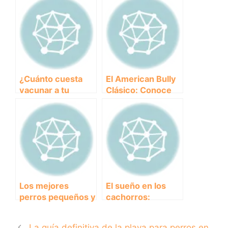
niños
¿Cuánto cuesta
El American Bully
vacunar a tu
Clásico: Conoce
cachorro?
todo sobre esta
Descubre el
fascinante raza de
precio de las
perros
vacunas más
comunes
Los mejores
El sueño en los
perros pequeños y
cachorros:
cariñosos para
descubre por qué
tener como
duermen tanto
La guía definitiva de la playa para perros en