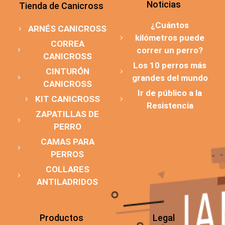
Noticias
Tienda de Canicross
¿Cuántos
ARNÉS CANICROSS
kilómetros puede
CORREA
correr un perro?
CANICROSS
Los 10 perros más
CINTURÓN
grandes del mundo
CANICROSS
Ir de público a la
KIT CANICROSS
Resistencia
ZAPATILLAS DE
PERRO
CAMAS PARA
PERROS
COLLARES
ANTILADRIDOS
Productos
Legal