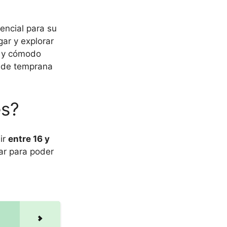
encial para su
gar y explorar
o y cómodo
esde temprana
es?
ir
entre 16 y
ar para poder