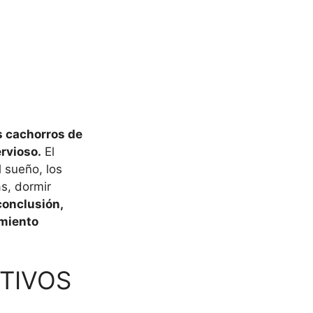
s cachorros de
rvioso.
El
 sueño, los
s, dormir
conclusión,
imiento
OTIVOS