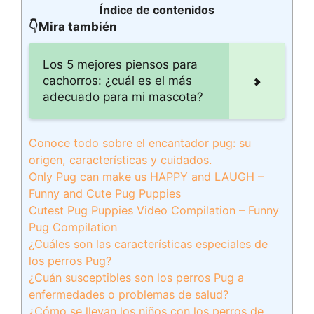
Índice de contenidos
👇Mira también
Los 5 mejores piensos para
cachorros: ¿cuál es el más
adecuado para mi mascota?
Conoce todo sobre el encantador pug: su
origen, características y cuidados.
Only Pug can make us HAPPY and LAUGH –
Funny and Cute Pug Puppies
Cutest Pug Puppies Video Compilation – Funny
Pug Compilation
¿Cuáles son las características especiales de
los perros Pug?
¿Cuán susceptibles son los perros Pug a
enfermedades o problemas de salud?
¿Cómo se llevan los niños con los perros de