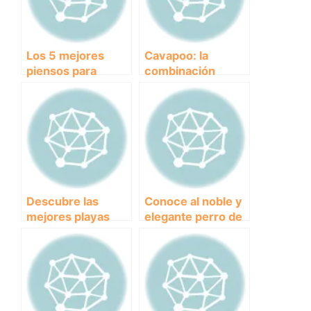
Los 5 mejores
Cavapoo: la
piensos para
combinación
cachorros de
perfecta de
perros que
Cavalier King
garantizarán su
Charles y Poodle
crecimiento
saludable
Descubre las
Conoce al noble y
mejores playas
elegante perro de
dog-friendly para
raza gris:
disfrutar con tu
características,
perro: Guía de Red
cuidados y
Canina Playas
curiosidades