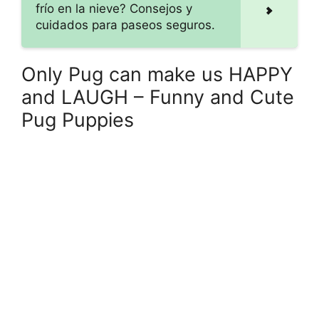
frío en la nieve? Consejos y
cuidados para paseos seguros.
Only Pug can make us HAPPY
and LAUGH – Funny and Cute
Pug Puppies