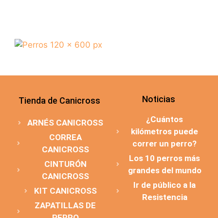
Noticias
Tienda de Canicross
¿Cuántos
ARNÉS CANICROSS
kilómetros puede
CORREA
correr un perro?
CANICROSS
Los 10 perros más
CINTURÓN
grandes del mundo
CANICROSS
Ir de público a la
KIT CANICROSS
Resistencia
ZAPATILLAS DE
PERRO