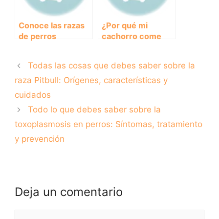
Conoce las razas
¿Por qué mi
de perros
cachorro come
pequeños y
poco? Razones y
tranquilos ideales
consejos para
Todas las cosas que debes saber sobre la
para convivir en
solucionarlo
un hogar
raza Pitbull: Orígenes, características y
cuidados
Todo lo que debes saber sobre la
toxoplasmosis en perros: Síntomas, tratamiento
y prevención
Deja un comentario