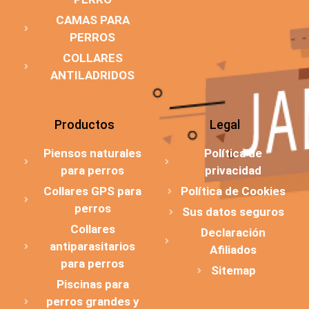
CAMAS PARA
PERROS
COLLARES
ANTILADRIDOS
Productos
Legal
Piensos naturales
Política de
para perros
privacidad
Collares GPS para
Política de Cookies
perros
Sus datos seguros
Collares
Declaración
antiparasitarios
Afiliados
para perros
Sitemap
Piscinas para
perros grandes y