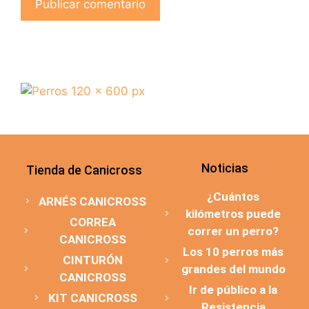
Noticias
Tienda de Canicross
¿Cuántos
ARNÉS CANICROSS
kilómetros puede
CORREA
correr un perro?
CANICROSS
Los 10 perros más
CINTURÓN
grandes del mundo
CANICROSS
Ir de público a la
KIT CANICROSS
Resistencia