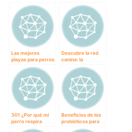
Las mejores
Descubre la red
playas para perros
canina: la
en Valencia:
comunidad online
Diversión acuática
para dueños de
para tu mascota
perros
301 ¿Por qué mi
Beneficios de los
perro respira
probióticos para
rápido? Descubre
perros: Mejora la