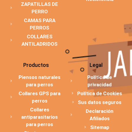
ZAPATILLAS DE
PERRO
CAMAS PARA
PERROS
COLLARES
ANTILADRIDOS
Productos
Legal
Piensos naturales
Política de
para perros
privacidad
Collares GPS para
Política de Cookies
perros
Sus datos seguros
Collares
Declaración
antiparasitarios
Afiliados
para perros
Sitemap