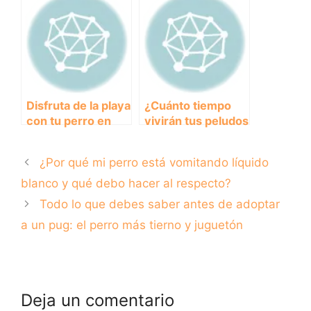
las causas y cómo
salud intestinal y
tratarlo
fortalece el
sistema
inmunológico
Disfruta de la playa
¿Cuánto tiempo
con tu perro en
vivirán tus peludos
Marbella:
amigos? Descubre
Consejos y
cuánto duran los
¿Por qué mi perro está vomitando líquido
recomendaciones
perros y cómo
cuidar de ellos
blanco y qué debo hacer al respecto?
adecuadamente.
Todo lo que debes saber antes de adoptar
a un pug: el perro más tierno y juguetón
Deja un comentario