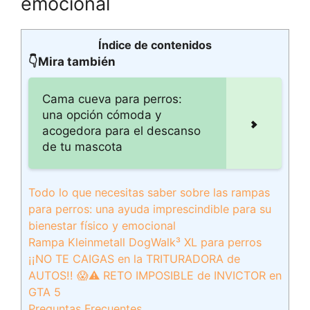
emocional
Índice de contenidos
👇Mira también
Cama cueva para perros:
una opción cómoda y
acogedora para el descanso
de tu mascota
Todo lo que necesitas saber sobre las rampas
para perros: una ayuda imprescindible para su
bienestar físico y emocional
Rampa Kleinmetall DogWalk³ XL para perros
¡¡NO TE CAIGAS en la TRITURADORA de
AUTOS!! 😱⚠ RETO IMPOSIBLE de INVICTOR en
GTA 5
Preguntas Frecuentes