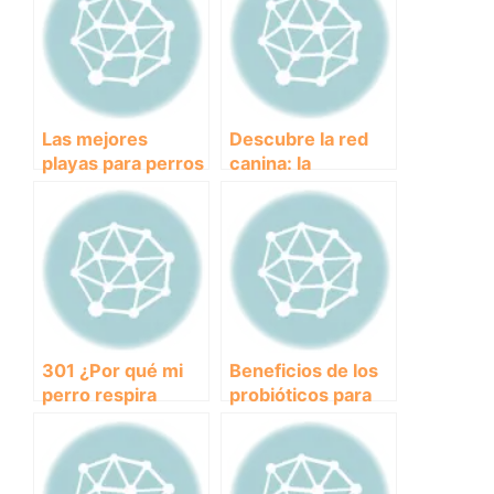
Las mejores
Descubre la red
playas para perros
canina: la
en Valencia:
comunidad online
Diversión acuática
para dueños de
para tu mascota
perros
301 ¿Por qué mi
Beneficios de los
perro respira
probióticos para
rápido? Descubre
perros: Mejora la
las causas y cómo
salud intestinal y
tratarlo
fortalece el
sistema