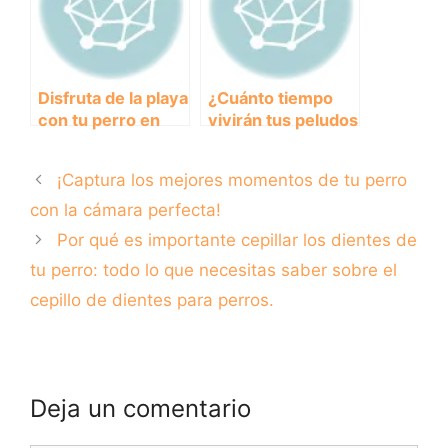
inmunológico
Disfruta de la playa
¿Cuánto tiempo
con tu perro en
vivirán tus peludos
Marbella:
amigos? Descubre
Consejos y
cuánto duran los
¡Captura los mejores momentos de tu perro
recomendaciones
perros y cómo
cuidar de ellos
con la cámara perfecta!
adecuadamente.
Por qué es importante cepillar los dientes de
tu perro: todo lo que necesitas saber sobre el
cepillo de dientes para perros.
Deja un comentario