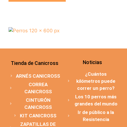
Noticias
Tienda de Canicross
¿Cuántos
ARNÉS CANICROSS
kilómetros puede
CORREA
correr un perro?
CANICROSS
Los 10 perros más
CINTURÓN
grandes del mundo
CANICROSS
Ir de público a la
KIT CANICROSS
Resistencia
ZAPATILLAS DE