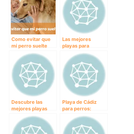
Como evitar que
Las mejores
mi perro suelte
playas para
pelo
perros: diversión
asegurada en la
arena y el mar
Descubre las
Playa de Cádiz
mejores playas
para perros:
para perros en
diversión y
Asturias y disfruta
descanso en la
con tu amigo
costa andaluza