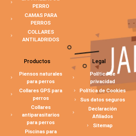
PERRO
CAMAS PARA
PERROS
COLLARES
ANTILADRIDOS
Productos
Legal
Piensos naturales
Política de
para perros
privacidad
Collares GPS para
Política de Cookies
perros
Sus datos seguros
Collares
Declaración
antiparasitarios
Afiliados
para perros
Sitemap
Piscinas para