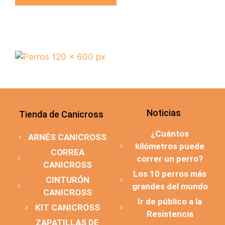
Noticias
Tienda de Canicross
¿Cuántos
ARNÉS CANICROSS
kilómetros puede
CORREA
correr un perro?
CANICROSS
Los 10 perros más
CINTURÓN
grandes del mundo
CANICROSS
Ir de público a la
KIT CANICROSS
Resistencia
ZAPATILLAS DE