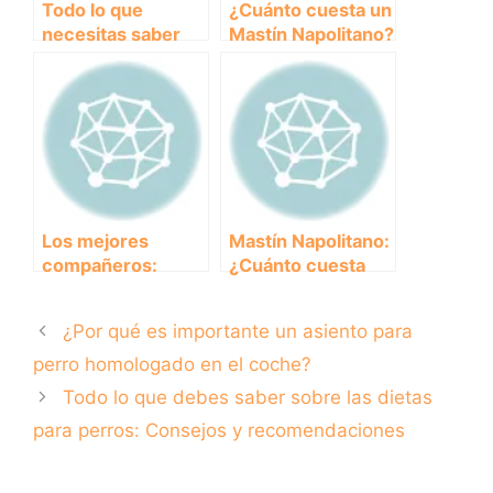
Todo lo que
¿Cuánto cuesta un
necesitas saber
Mastín Napolitano?
sobre el mejor
Descubre el
pienso para tu
precio de esta
cachorro
majestuosa raza
canina
Los mejores
Mastín Napolitano:
compañeros:
¿Cuánto cuesta
descubre los
esta
perros pequeños
impresionante
¿Por qué es importante un asiento para
de compañía más
raza de perro?
cariñosos y
perro homologado en el coche?
divertidos
Todo lo que debes saber sobre las dietas
para perros: Consejos y recomendaciones