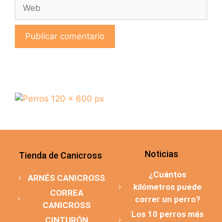
Noticias
Tienda de Canicross
¿Cuántos
ARNÉS CANICROSS
kilómetros puede
CORREA
correr un perro?
CANICROSS
Los 10 perros más
CINTURÓN