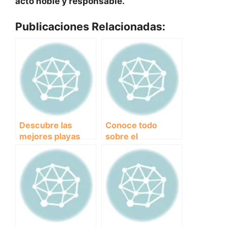
acto noble y responsable.
Publicaciones Relacionadas:
Descubre las
Conoce todo
mejores playas
sobre el
para perros en
encantador Terrier
Girona: ¡Disfruta
Sealyham: origen,
del mar junto a tu
características y
mascota!
cuidados