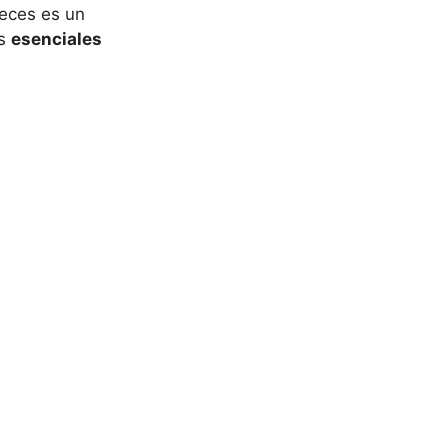
eces es un
os
esenciales