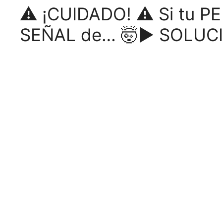
⚠️ ¡CUIDADO! ⚠️ Si tu 
SEÑAL de… 🤯► SOLUC