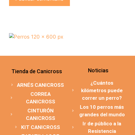
Noticias
Tienda de Canicross
¿Cuántos
ARNÉS CANICROSS
kilómetros puede
CORREA
correr un perro?
CANICROSS
Los 10 perros más
CINTURÓN
grandes del mundo
CANICROSS
Ir de público a la
KIT CANICROSS
Resistencia