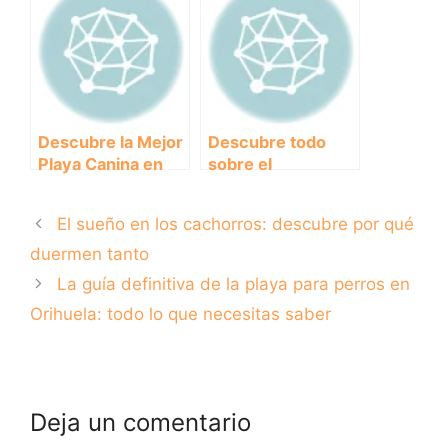
afectuosas.
Descubre la Mejor
Descubre todo
Playa Canina en
sobre el
Alicante para
encantador Bichón
Disfrutar con tu
Habanero de pelo
El sueño en los cachorros: descubre por qué
Peludo
corto.
duermen tanto
La guía definitiva de la playa para perros en
Orihuela: todo lo que necesitas saber
Deja un comentario