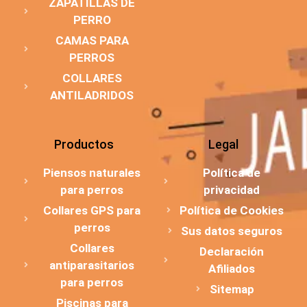
ZAPATILLAS DE
PERRO
CAMAS PARA
PERROS
COLLARES
ANTILADRIDOS
Productos
Legal
Piensos naturales
Política de
para perros
privacidad
Collares GPS para
Política de Cookies
perros
Sus datos seguros
Collares
Declaración
antiparasitarios
Afiliados
para perros
Sitemap
Piscinas para