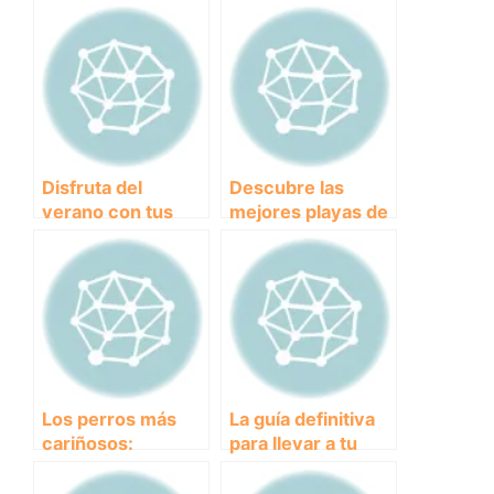
Disfruta del
Descubre las
verano con tus
mejores playas de
amigos peludos:
perros cercanas a
Las mejores
ti para disfrutar
playas para perros
con tu fiel
en Málaga
compañero
Los perros más
La guía definitiva
cariñosos:
para llevar a tu
descubre las razas
perro a la playa en
más amorosas y
Torrox.