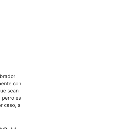
abrador
mente con
que sean
 perro es
r caso, si