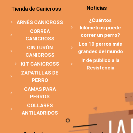
Noticias
Tienda de Canicross
¿Cuántos
ARNÉS CANICROSS
kilómetros puede
CORREA
correr un perro?
CANICROSS
Los 10 perros más
CINTURÓN
grandes del mundo
CANICROSS
Ir de público a la
KIT CANICROSS
Resistencia
ZAPATILLAS DE
PERRO
CAMAS PARA
PERROS
COLLARES
ANTILADRIDOS