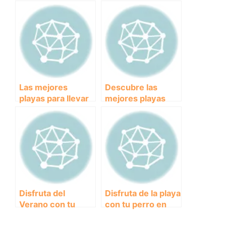
muerda
perros? Aprende a
elegir
Las mejores
Descubre las
playas para llevar
mejores playas
a tu perro en
para perros en
Galicia: disfruta del
Tarragona: una
mar y el sol junto a
experiencia única
tu mejor amigo
para disfrutar con
tu mascota.
Disfruta del
Disfruta de la playa
Verano con tu
con tu perro en
Perro: Las Mejores
Benalmádena: