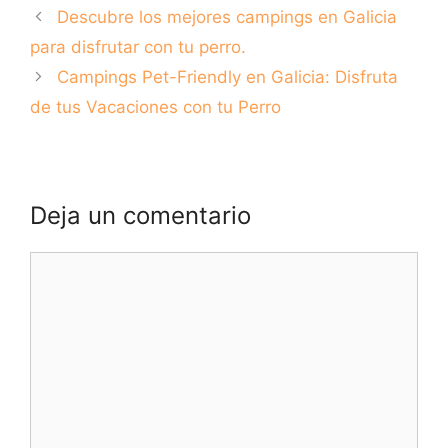
Playas Caninas
todo lo que
Descubre los mejores campings en Galicia
Cerca de Ti
necesitas saber
para disfrutar con tu perro.
Campings Pet-Friendly en Galicia: Disfruta
de tus Vacaciones con tu Perro
Deja un comentario