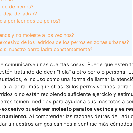
rido de perros?
o deja de ladrar?
cia por ladridos de perros?
menos y no moleste a los vecinos?
 excesivo de los ladridos de los perros en zonas urbanas?
s si nuestro perro ladra constantemente?
 de comunicarse unas cuantas cosas. Puede que estén t
 estén tratando de decir “hola” a otro perro o persona. L
ustados, e incluso como una forma de llamar la atenci
al a ladrar más que otras. Si los perros vecinos ladran
idos o no están recibiendo suficiente ejercicio y estimu
perros tomen medidas para ayudar a sus mascotas a ser
o excesivo puede ser molesto para los vecinos y es r
ortamiento.
Al comprender las razones detrás del ladri
ar a nuestros amigos caninos a sentirse más cómodos