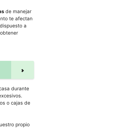
vas
de manejar
ánto te afectan
 dispuesto a
 obtener
n casa durante
excesivos.
dos o cajas de
uestro propio