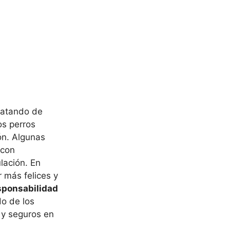
ratando de
os perros
ón. Algunas
 con
lación. En
 más felices y
esponsabilidad
do de los
 y seguros en