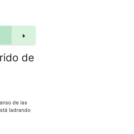
rido de
canso de las
está ladrando