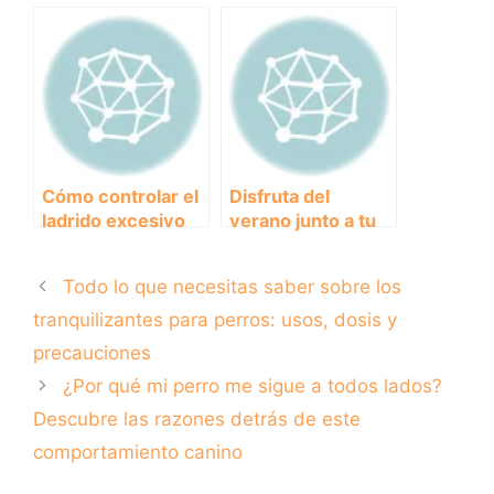
disfrutar con tu
evitar que tu
perro: guía
cachorro muerda
completa y
todo a su
actualizada
alrededor.
Cómo controlar el
Disfruta del
ladrido excesivo
verano junto a tu
del perro del
mejor amigo: los
vecino
mejores campings
Todo lo que necesitas saber sobre los
con playa para
perros
tranquilizantes para perros: usos, dosis y
precauciones
¿Por qué mi perro me sigue a todos lados?
Descubre las razones detrás de este
comportamiento canino