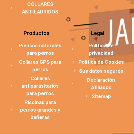
COLLARES
ANTILADRIDOS
Productos
Legal
Piensos naturales
Política de
para perros
privacidad
Collares GPS para
Política de Cookies
perros
Sus datos seguros
Collares
Declaración
antiparasitarios
Afiliados
para perros
Sitemap
Piscinas para
perros grandes y
bañeras