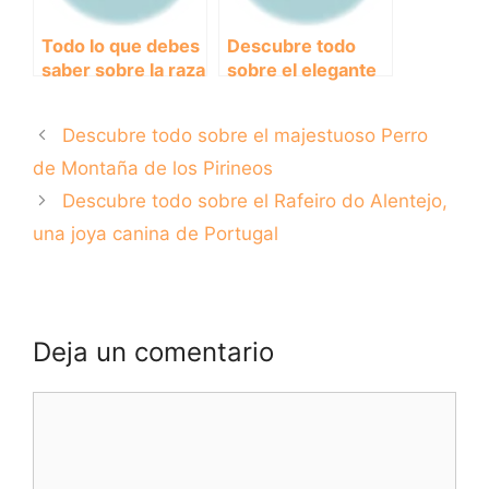
Todo lo que debes
Descubre todo
saber sobre la raza
sobre el elegante
de perros Bóxer
Braco Alemán:
características,
Descubre todo sobre el majestuoso Perro
cuidados y mucho
más
de Montaña de los Pirineos
Descubre todo sobre el Rafeiro do Alentejo,
una joya canina de Portugal
Deja un comentario