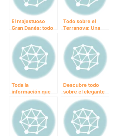
El majestuoso
Todo sobre el
Gran Danés: todo
Terranova: Una
lo que debes saber
raza de perro
sobre esta
digna de conocer
imponente raza
canina
Toda la
Descubre todo
información que
sobre el elegante
necesitas saber
Galgo Español:
sobre el Boxer:
Historia,
características,
características y
cuidados y
cuidados
curiosidades