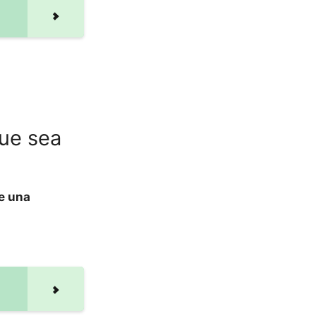
que sea
e una