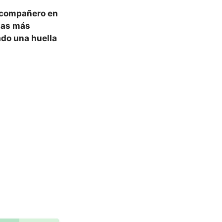
e compañero en
azas más
ado una huella