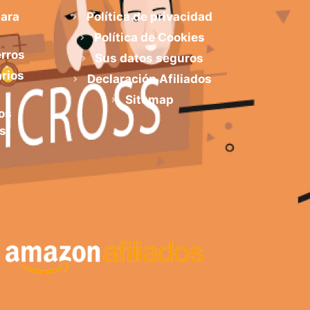
para
Política de privacidad
Política de Cookies
erros
Sus datos seguros
arios
Declaración Afiliados
Sitemap
os
s