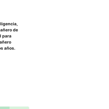
ligencia,
pañero de
l para
pañero
os años
.