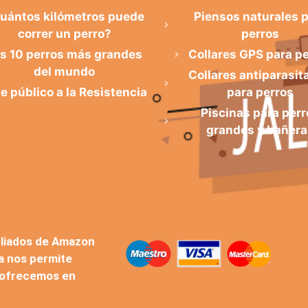
uántos kilómetros puede
Piensos naturales 
correr un perro?
perros
s 10 perros más grandes
Collares GPS para p
del mundo
Collares antiparasit
de público a la Resistencia
para perros
Piscinas para perr
grandes y bañera
iliados de Amazon
a nos permite
 ofrecemos en