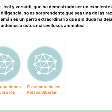
e
,
leal
y
versátil
, que ha demostrado ser un excelent
y
diligencia
, no es sorprendente que sea una de las r
Alemán es un perro extraordinario que sin duda ha dej
 cuidemos a estos maravillosos animales!
 que debes
El encanto de los
obre los
Perros Siberian
ntes
Husky: Descubre
Border
todo sobre esta
fascinante raza