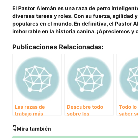
El Pastor Alemán es una raza de perro
inteligent
diversas tareas y roles. Con su
fuerza
,
agilidad
populares en el mundo. En definitiva, el Pastor 
imborrable en la historia canina. ¡Apreciemos y
Publicaciones Relacionadas:
Las razas de
Descubre todo
Todo lo
trabajo más
sobre los
saber s
inteligentes y
majestuosos
intelige
leales para
Perros Alaskan
Perros 
👇Mira también
diversas labores
Malamute: tamaño,
Collie