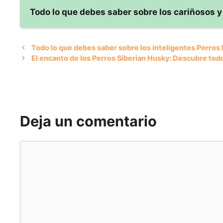
temperamento y
Todo lo que debes saber sobre los cariñosos y
cuidados
Todo lo que debes saber sobre los inteligentes Perros 
El encanto de los Perros Siberian Husky: Descubre tod
Deja un comentario