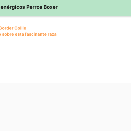
 enérgicos Perros Boxer
Border Collie
o sobre esta fascinante raza