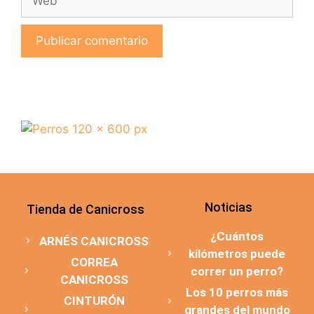
Noticias
Tienda de Canicross
¿Cuántos
ARNÉS CANICROSS
kilómetros puede
CORREA
correr un perro?
CANICROSS
Los 10 perros más
CINTURÓN
grandes del mundo