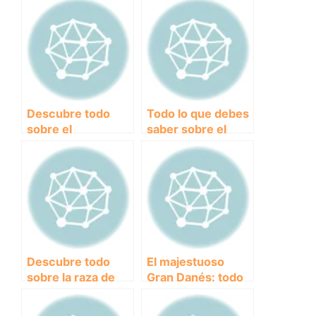
Descubre todo
Todo lo que debes
sobre el
saber sobre el
majestuoso Dogo
imponente Mastín:
Alemán: historia,
Características,
características y
cuidados y
cuidados
curiosidades
Descubre todo
El majestuoso
sobre la raza de
Gran Danés: todo
perros San
lo que debes saber
Bernardo: historia,
sobre esta