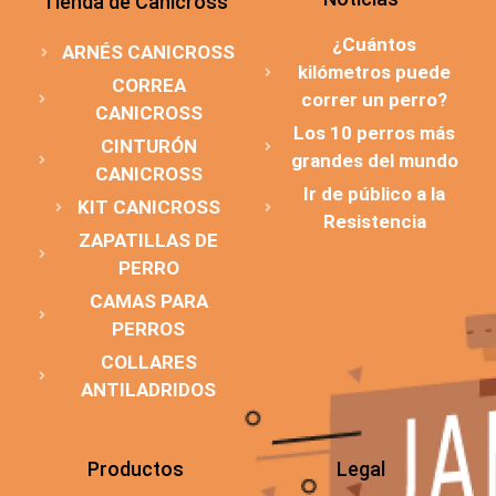
Tienda de Canicross
¿Cuántos
ARNÉS CANICROSS
kilómetros puede
CORREA
correr un perro?
CANICROSS
Los 10 perros más
CINTURÓN
grandes del mundo
CANICROSS
Ir de público a la
KIT CANICROSS
Resistencia
ZAPATILLAS DE
PERRO
CAMAS PARA
PERROS
COLLARES
ANTILADRIDOS
Productos
Legal