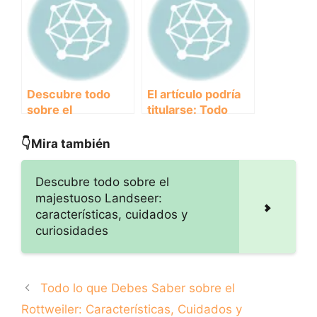
características y
imponente raza
cuidados
canina
Descubre todo
El artículo podría
sobre el
titularse: Todo
encantador
sobre el
Boyero de Berna:
majestuoso
👇Mira también
Características,
Leonberger:
cuidados y
Características,
Descubre todo sobre el
curiosidades
cuidados y
majestuoso Landseer:
curiosidades
características, cuidados y
curiosidades
Todo lo que Debes Saber sobre el
Rottweiler: Características, Cuidados y