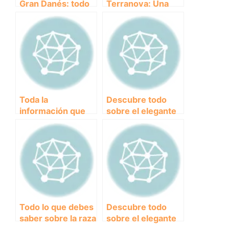
Gran Danés: todo
Terranova: Una
lo que debes saber
raza de perro
sobre esta
digna de conocer
imponente raza
canina
Toda la
Descubre todo
información que
sobre el elegante
necesitas saber
Galgo Español:
sobre el Boxer:
Historia,
características,
características y
cuidados y
cuidados
curiosidades
Todo lo que debes
Descubre todo
saber sobre la raza
sobre el elegante