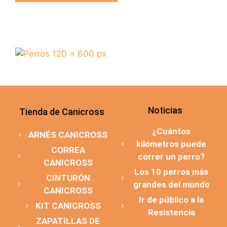
Noticias
Tienda de Canicross
¿Cuántos
ARNÉS CANICROSS
kilómetros puede
CORREA
correr un perro?
CANICROSS
Los 10 perros más
CINTURÓN
grandes del mundo
CANICROSS
Ir de público a la
KIT CANICROSS
Resistencia
ZAPATILLAS DE