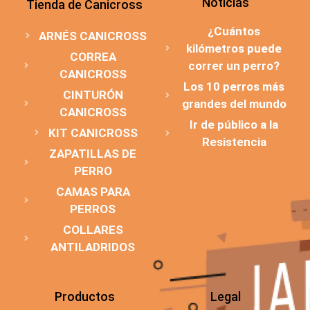
Noticias
Tienda de Canicross
¿Cuántos
ARNÉS CANICROSS
kilómetros puede
CORREA
correr un perro?
CANICROSS
Los 10 perros más
CINTURÓN
grandes del mundo
CANICROSS
Ir de público a la
KIT CANICROSS
Resistencia
ZAPATILLAS DE
PERRO
CAMAS PARA
PERROS
COLLARES
ANTILADRIDOS
Productos
Legal