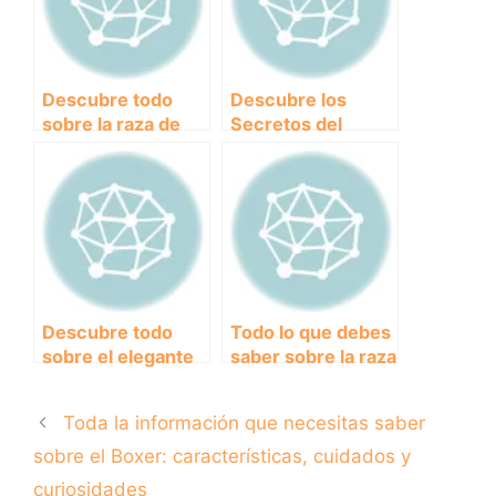
Descubre todo
Descubre los
sobre la raza de
Secretos del
perros San
Impresionante
Bernardo: historia,
Setter Irlandés:
características y
Todo lo que Debes
cuidados
Saber
Descubre todo
Todo lo que debes
sobre el elegante
saber sobre la raza
Galgo Español:
de perros Bóxer
Historia,
Toda la información que necesitas saber
características y
cuidados
sobre el Boxer: características, cuidados y
curiosidades