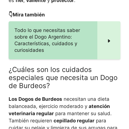
es
fiel
,
valiente
y
protector
.
👇Mira también
Todo lo que necesitas saber
sobre el Dogo Argentino:
Características, cuidados y
curiosidades
¿Cuáles son los cuidados
especiales que necesita un Dogo
de Burdeos?
Los Dogos de Burdeos
necesitan una dieta
balanceada, ejercicio moderado y
atención
veterinaria regular
para mantener su salud.
También requieren
cepillado regular
para
cuidar su pelaje y limpieza de sus arrugas para