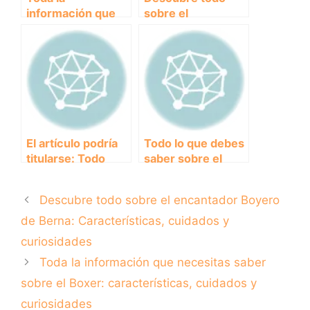
información que
sobre el
necesitas saber
encantador
sobre el Boxer:
Boyero de Berna:
características,
Características,
cuidados y
cuidados y
curiosidades
curiosidades
El artículo podría
Todo lo que debes
titularse: Todo
saber sobre el
sobre el
noble Akita Inu:
majestuoso
guía completa para
Descubre todo sobre el encantador Boyero
Leonberger:
amantes de esta
Características,
magnífica raza
de Berna: Características, cuidados y
cuidados y
curiosidades
curiosidades
Toda la información que necesitas saber
sobre el Boxer: características, cuidados y
curiosidades