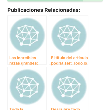
Publicaciones Relacionadas:
Las increíbles
El título del artículo
razas grandes:
podría ser: Todo lo
descubre las
que debes saber
maravillas de los
sobre el Labador
gigantes del reino
Retriever
animal
Toda la
Descubre todo