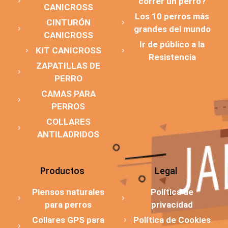
correr un perro?
CANICROSS
Los 10 perros más
CINTURÓN
grandes del mundo
CANICROSS
Ir de público a la
KIT CANICROSS
Resistencia
ZAPATILLAS DE
PERRO
CAMAS PARA
PERROS
COLLARES
ANTILADRIDOS
Productos
Legal
Piensos naturales
Política de
para perros
privacidad
Collares GPS para
Política de Cookies