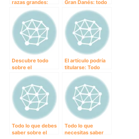
razas grandes:
Gran Danés: todo
descubre las
lo que debes saber
maravillas de los
sobre esta
gigantes del reino
imponente raza
animal
canina
Descubre todo
El artículo podría
sobre el
titularse: Todo
encantador
sobre el
Boyero de Berna:
majestuoso
Características,
Leonberger:
cuidados y
Características,
curiosidades
cuidados y
curiosidades
Todo lo que debes
Todo lo que
saber sobre el
necesitas saber