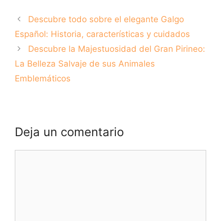
noble Akita Inu:
sobre el Dogo
guía completa para
Argentino:
Descubre todo sobre el elegante Galgo
amantes de esta
Características,
magnífica raza
cuidados y
Español: Historia, características y cuidados
curiosidades
Descubre la Majestuosidad del Gran Pirineo:
La Belleza Salvaje de sus Animales
Emblemáticos
Deja un comentario