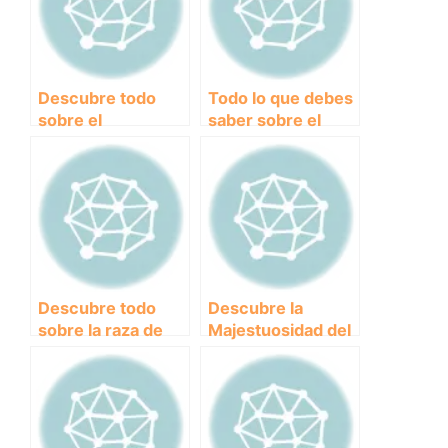
Descubre todo
Todo lo que debes
sobre el
saber sobre el
majestuoso Dogo
imponente Mastín:
Alemán: historia,
Características,
características y
cuidados y
cuidados
curiosidades
Descubre todo
Descubre la
sobre la raza de
Majestuosidad del
perros San
Gran Pirineo: La
Bernardo: historia,
Belleza Salvaje de
características y
sus Animales
cuidados
Emblemáticos