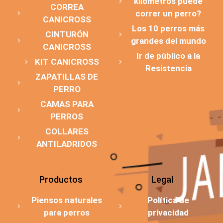
kilómetros puede
CORREA
correr un perro?
CANICROSS
Los 10 perros más
CINTURÓN
grandes del mundo
CANICROSS
Ir de público a la
KIT CANICROSS
Resistencia
ZAPATILLAS DE
PERRO
CAMAS PARA
PERROS
COLLARES
ANTILADRIDOS
Productos
Legal
Piensos naturales
Política de
para perros
privacidad