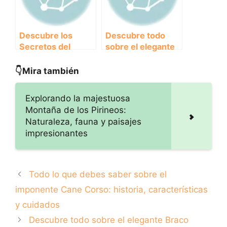
Descubre los
Descubre todo
Secretos del
sobre el elegante
Impresionante
Galgo Español:
Setter Irlandés:
Historia,
👇Mira también
Todo lo que Debes
características y
Saber
cuidados
Explorando la majestuosa
Montaña de los Pirineos:
Naturaleza, fauna y paisajes
impresionantes
Todo lo que debes saber sobre el
imponente Cane Corso: historia, características
y cuidados
Descubre todo sobre el elegante Braco