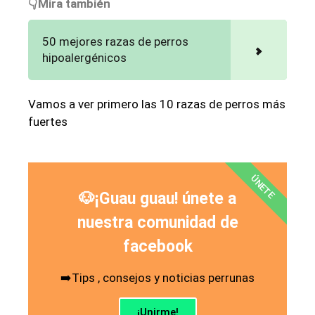
👇Mira también
50 mejores razas de perros
hipoalergénicos
Vamos a ver primero las 10 razas de perros más
fuertes
ÚNETE
🐶¡Guau guau! únete a
nuestra comunidad de
facebook
➡️Tips , consejos y noticias perrunas
¡Unirme!