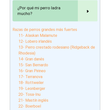
¿Por qué mi perro ladra
mucho?
Razas de perros grandes más fuertes
11- Alaskan Malamute
12- Lobero irlandés
13- Perro crestado rodesiano (Ridgeback de
Rhodesia)
14- Gran danés
15- San Bernardo
16- Gran Pirineo
17- Terranova
18- Rottweiler
19- Leonberger
20- Tosa-Inu
21- Mastín inglés
22- Boerboel