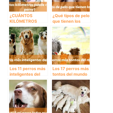
¿CUÁNTOS
¿Qué tipos de pelo
KILÓMETROS
que tienen los
PUEDE CORRER
perros?
UN PERRO?
Los 11 perros más
Los 17 perros más
inteligentes del
tontos del mundo
mundo