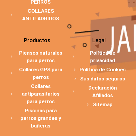
PERROS
COLLARES
ANTILADRIDOS
Productos
Legal
Piensos naturales
Política de
para perros
privacidad
Collares GPS para
Política de Cookies
perros
Sus datos seguros
Collares
Declaración
antiparasitarios
Afiliados
para perros
Sitemap
Piscinas para
perros grandes y
bañeras