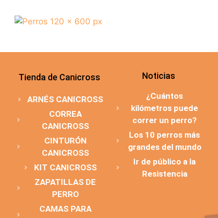
Noticias
Tienda de Canicross
¿Cuántos
ARNÉS CANICROSS
kilómetros puede
CORREA
correr un perro?
CANICROSS
Los 10 perros más
CINTURÓN
grandes del mundo
CANICROSS
Ir de público a la
KIT CANICROSS
Resistencia
ZAPATILLAS DE
PERRO
CAMAS PARA