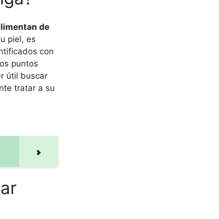
alimentan de
 piel, es
ntificados con
tos puntos
 útil buscar
te tratar a su
zar