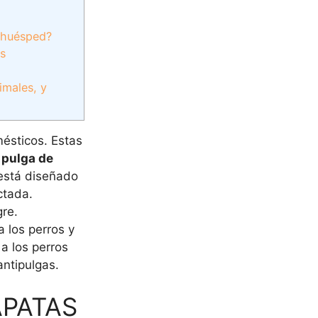
u huésped?
es
imales, y
ésticos. Estas
 pulga de
 está diseñado
ctada.
gre.
 los perros y
a los perros
antipulgas.
APATAS