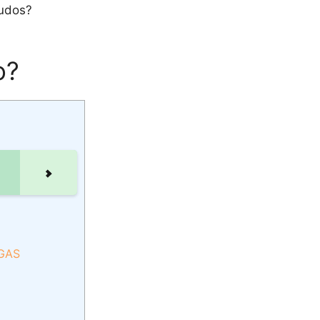
ludos?
o?
LGAS