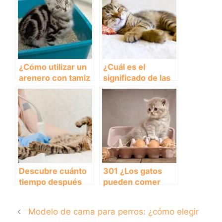
¿Cómo utilizar un
¿Cuál es el
arenero con tamiz
significado de las
para gatos?
posiciones para
dormir del gato?
Descubre cuánto
301 ¿Los gatos
tiempo después
pueden comer
de esterilizar el
huevos crudos?
gato está más
Modelo de cama para perros: ¿cómo elegir
tranquilo