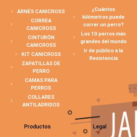
¿Cuántos
ARNÉS CANICROSS
kilómetros puede
CORREA
correr un perro?
CANICROSS
Los 10 perros más
CINTURÓN
grandes del mundo
CANICROSS
Ir de público a la
KIT CANICROSS
Resistencia
ZAPATILLAS DE
PERRO
CAMAS PARA
PERROS
COLLARES
ANTILADRIDOS
Productos
Legal