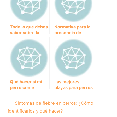
pérdida de tu
perro.
Todo lo que debes
Normativa para la
saber sobre la
presencia de
dieta ideal para
perros en la playa
perros: consejos y
en Galicia: todo lo
recomendaciones
que necesitas
saber
Qué hacer si mi
Las mejores
perro come
playas para perros
chocolate:
en Bizkaia: disfruta
Consecuencias y
del verano con tu
Síntomas de fiebre en perros: ¿Cómo
soluciones.
mascota
identificarlos y qué hacer?