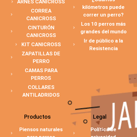
ARNÉS CANICROSS
kilómetros puede
CORREA
correr un perro?
CANICROSS
Los 10 perros más
CINTURÓN
grandes del mundo
CANICROSS
Ir de público a la
KIT CANICROSS
Resistencia
ZAPATILLAS DE
PERRO
CAMAS PARA
PERROS
COLLARES
ANTILADRIDOS
Productos
Legal
Piensos naturales
Política de