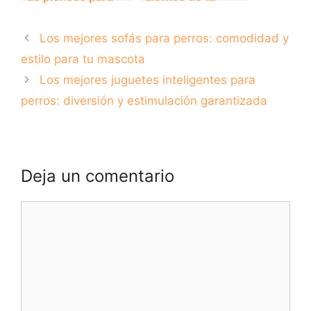
perros alérgicos:
perro: guía
Cómo elegir la
completa.
Los mejores sofás para perros: comodidad y
mejor opción para
tu mascota.
estilo para tu mascota
Los mejores juguetes inteligentes para
perros: diversión y estimulación garantizada
Deja un comentario