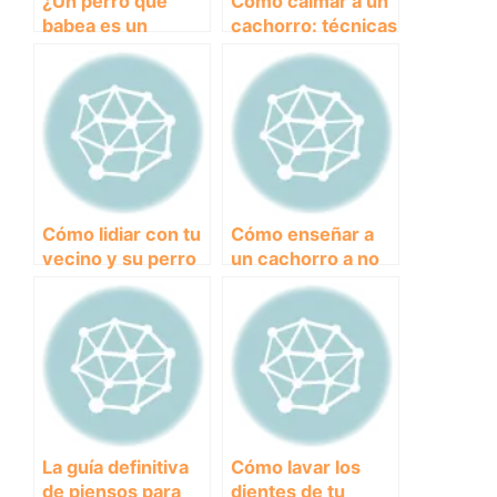
¿Un perro que
Cómo calmar a un
babea es un
cachorro: técnicas
motivo de
efectivas para
preocupación?
tranquilizar a tu
pequeña mascota.
Cómo lidiar con tu
Cómo enseñar a
vecino y su perro
un cachorro a no
ladrador: Consejos
morder: consejos
para una
efectivos.
convivencia
pacífica.
La guía definitiva
Cómo lavar los
de piensos para
dientes de tu