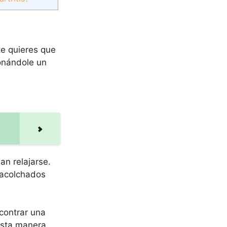
te quieres que
onándole un
n relajarse.
 acolchados
contrar una
esta manera,