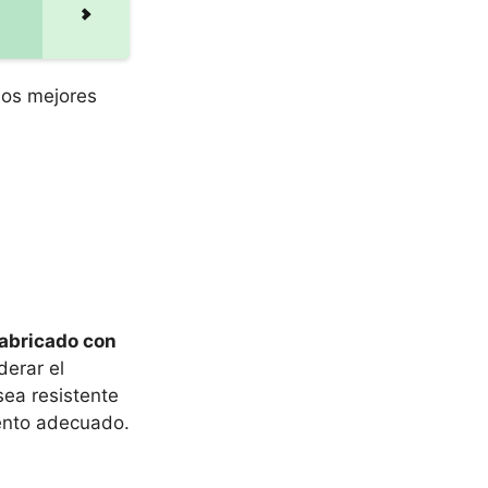
los mejores
fabricado con
derar el
sea resistente
iento adecuado.