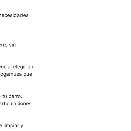
s necesidades
rro sin
ncial elegir un
icrogamuza que
 tu perro.
rticulaciones
 limpiar y