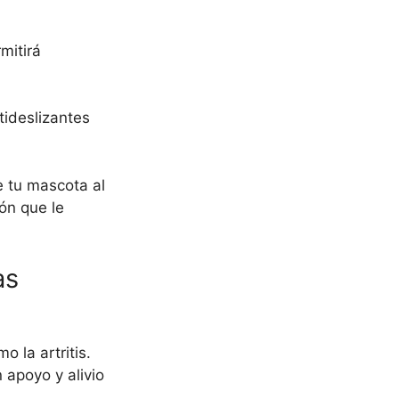
mitirá
tideslizantes
e tu mascota al
ón que le
as
 la artritis.
apoyo y alivio