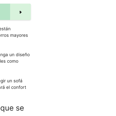
están
erros mayores
tenga un diseño
ales como
gir un sofá
rá el confort
 que se