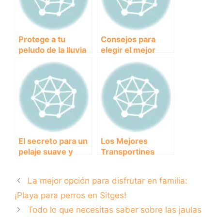
Protege a tu
Consejos para
peludo de la lluvia
elegir el mejor
con el mejor
remolque para
chubasquero para
perros en bicicleta
perros
El secreto para un
Los Mejores
pelaje suave y
Transportines
saludable:
Homologados para
descubre los
Perros Grandes:
La mejor opción para disfrutar en familia:
beneficios del
Seguridad y
acondicionador
Comodidad en el
¡Playa para perros en Sitges!
para perros
Viaje
Todo lo que necesitas saber sobre las jaulas