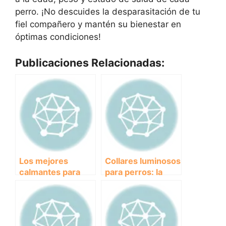
perro. ¡No descuides la desparasitación de tu
fiel compañero y mantén su bienestar en
óptimas condiciones!
Publicaciones Relacionadas:
Los mejores
Collares luminosos
calmantes para
para perros: la
perros: alivio
solución para
seguro y efectivo
paseos nocturnos
para su ansiedad y
más seguros.
estrés