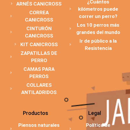
¿Cuántos
ARNÉS CANICROSS
kilómetros puede
CORREA
correr un perro?
CANICROSS
Los 10 perros más
CINTURÓN
grandes del mundo
CANICROSS
Ir de público a la
KIT CANICROSS
Resistencia
ZAPATILLAS DE
PERRO
CAMAS PARA
PERROS
COLLARES
ANTILADRIDOS
Productos
Legal
Piensos naturales
Política de