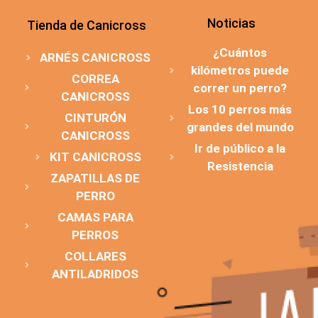
Noticias
Tienda de Canicross
¿Cuántos
ARNÉS CANICROSS
kilómetros puede
CORREA
correr un perro?
CANICROSS
Los 10 perros más
CINTURÓN
grandes del mundo
CANICROSS
Ir de público a la
KIT CANICROSS
Resistencia
ZAPATILLAS DE
PERRO
CAMAS PARA
PERROS
COLLARES
ANTILADRIDOS