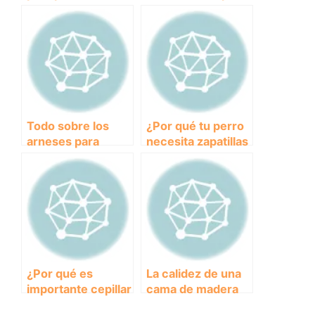
¿cómo elegir la
combatir el calor:
mejor?
Cómo mantener a
tu perro fresco
durante el verano
Todo sobre los
¿Por qué tu perro
arneses para
necesita zapatillas
perros en el coche
y cómo elegir las
homologados:
adecuadas?
¿Por qué son
importantes para
la seguridad de tu
mascota?
¿Por qué es
La calidez de una
importante cepillar
cama de madera
los dientes de tu
para tu perro: