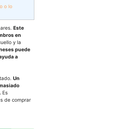
o o lo
lares.
Este
ombros en
uello y la
rneses puede
 ayuda a
stado.
Un
emasiado
.
Es
es de comprar