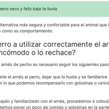
ro seco y feliz bajo la lluvia
ternativa más segura y confortable para el animal que l
ica como su comportamiento.
ro a utilizar correctamente el a
incómodo o lo rechace?
l arnés de pecho es necesario seguir los siguientes paso
e el arnés al perro, dejar que lo huela y se familiarice 
or lo que podemos recompensarlo con golosinas o caric
nquilo y familiarizado con el arnés, procedemos a colocá
odemos poner un poco de comida o golosinas en la parte 