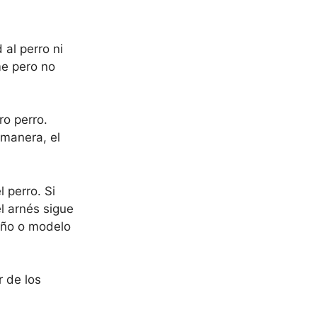
al perro ni
me pero no
ro perro.
manera, el
 perro. Si
l arnés sigue
año o modelo
r de los