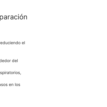
mparación
 reduciendo el
ededor del
piratorios,
asos en los