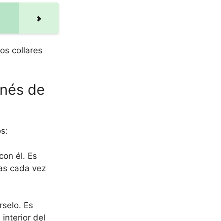
os collares
rnés de
s:
con él. Es
ias cada vez
rselo. Es
interior del