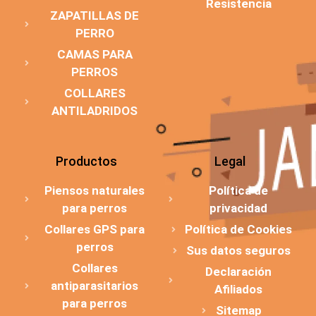
Resistencia
ZAPATILLAS DE
PERRO
CAMAS PARA
PERROS
COLLARES
ANTILADRIDOS
Productos
Legal
Piensos naturales
Política de
para perros
privacidad
Collares GPS para
Política de Cookies
perros
Sus datos seguros
Collares
Declaración
antiparasitarios
Afiliados
para perros
Sitemap