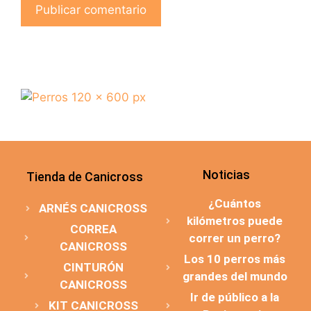
Noticias
Tienda de Canicross
¿Cuántos
ARNÉS CANICROSS
kilómetros puede
CORREA
correr un perro?
CANICROSS
Los 10 perros más
CINTURÓN
grandes del mundo
CANICROSS
Ir de público a la
KIT CANICROSS