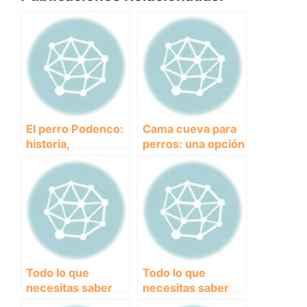
El perro Podenco:
Cama cueva para
historia,
perros: una opción
características y
cómoda y
cuidados
acogedora para el
descanso de tu
mascota
Todo lo que
Todo lo que
necesitas saber
necesitas saber
sobre los
sobre los perros