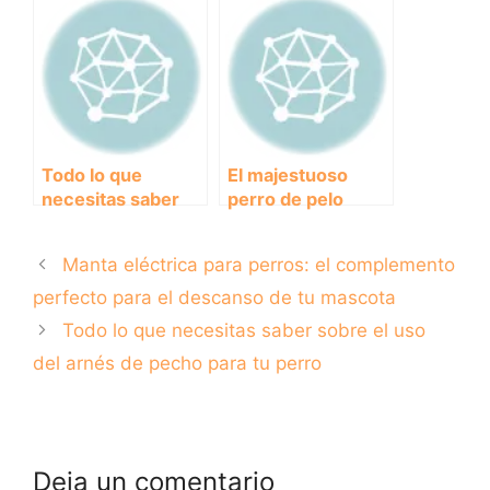
desparasitantes
pequeños de raza
para perros
Pitbull
Todo lo que
El majestuoso
necesitas saber
perro de pelo
sobre las
largo: Razas y
vitaminas para
cuidados para
Manta eléctrica para perros: el complemento
perros: ¿cuáles
disfrutar de su
son esenciales y
compañía
perfecto para el descanso de tu mascota
cómo
Todo lo que necesitas saber sobre el uso
suministrarlas
del arnés de pecho para tu perro
correctamente?
Deja un comentario