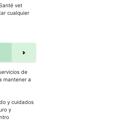
 Santé vet
ar cualquier
ervicios de
a mantener a
ado y cuidados
uro y
ntro