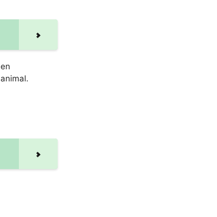
 en
 animal.