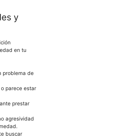
les y
ición
medad en tu
un problema de
 o parece estar
ante prestar
mo agresividad
ermedad.
te buscar