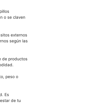
illos
n o se claven
ásitos externos
ernos según las
re de productos
odidad.
to, peso o
d. Es
nestar de tu