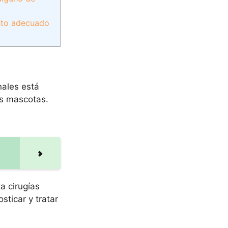
nto adecuado
nales está
as mascotas.
a cirugías
ticar y tratar