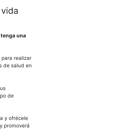
 vida
 tenga una
 para realizar
s de salud en
sus
ipo de
a y ofrécele
 y promoverá