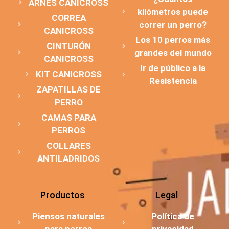
ARNÉS CANICROSS
kilómetros puede
CORREA
correr un perro?
CANICROSS
Los 10 perros más
CINTURÓN
grandes del mundo
CANICROSS
Ir de público a la
KIT CANICROSS
Resistencia
ZAPATILLAS DE
PERRO
CAMAS PARA
PERROS
COLLARES
ANTILADRIDOS
Productos
Legal
Piensos naturales
Política de
para perros
privacidad