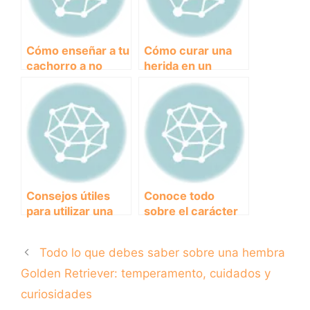
Cómo enseñar a tu
Cómo curar una
cachorro a no
herida en un
morder: Tips y
perro: consejos y
consejos
cuidados
efectivos
esenciales
Consejos útiles
Conoce todo
para utilizar una
sobre el carácter
rampa de coche
del Jack Russell:
para perros de
una raza de perro
Todo lo que debes saber sobre una hembra
forma segura y
activa y amistosa
efectiva
Golden Retriever: temperamento, cuidados y
curiosidades