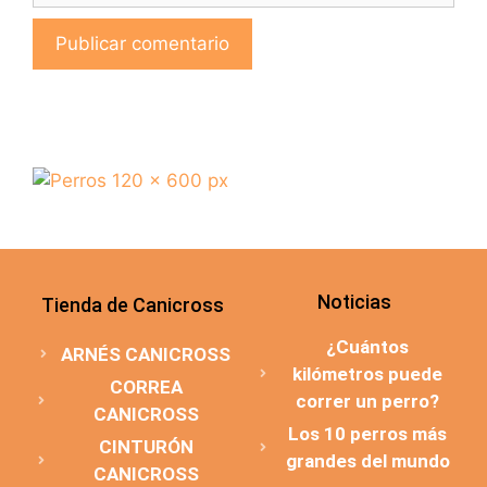
Noticias
Tienda de Canicross
¿Cuántos
ARNÉS CANICROSS
kilómetros puede
CORREA
correr un perro?
CANICROSS
Los 10 perros más
CINTURÓN
grandes del mundo
CANICROSS