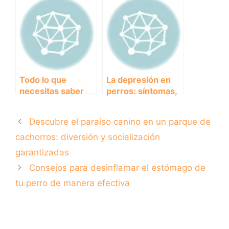
perros: ¿Qué
adecuadamente?
alimentos darle a
tu mascota?
Todo lo que
La depresión en
necesitas saber
perros: síntomas,
sobre el perro con
causas y cómo
sarna: causas,
ayudar a tu mejor
Descubre el paraíso canino en un parque de
síntomas y
amigo peludo
tratamiento
cachorros: diversión y socialización
garantizadas
Consejos para desinflamar el estómago de
tu perro de manera efectiva