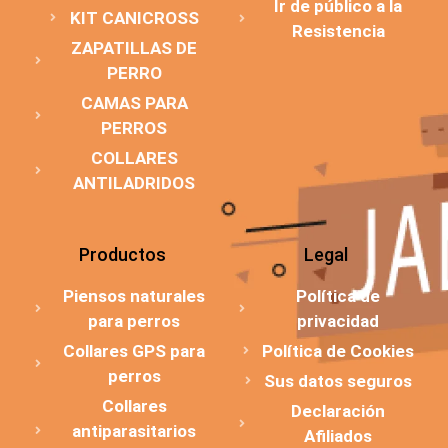
Ir de público a la
KIT CANICROSS
Resistencia
ZAPATILLAS DE
PERRO
CAMAS PARA
PERROS
COLLARES
ANTILADRIDOS
Productos
Legal
Piensos naturales
Política de
para perros
privacidad
Collares GPS para
Política de Cookies
perros
Sus datos seguros
Collares
Declaración
antiparasitarios
Afiliados