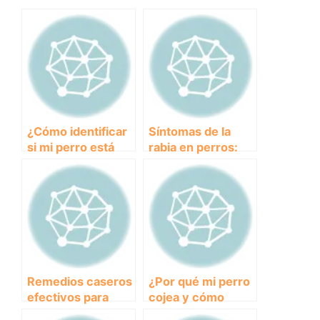
¿Cómo identificar
Síntomas de la
si mi perro está
rabia en perros:
sufriendo de
cómo
fiebre?
identificarlos y
prevenir su
propagación
Remedios caseros
¿Por qué mi perro
efectivos para
cojea y cómo
tratar la diarrea en
tratarlo