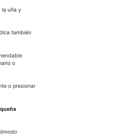
 la uña y
ndica también
comendable
nario o
nte o presionar
equeña
 cómodo