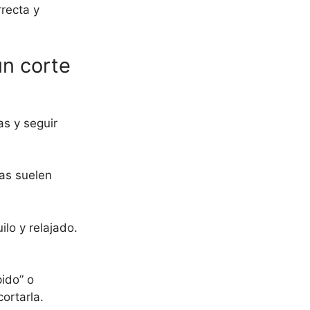
rrecta y
un corte
as y seguir
ras suelen
lo y relajado.
ido” o
ortarla.