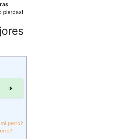
eras
o pierdas!
jores
 mi perro?
perro?