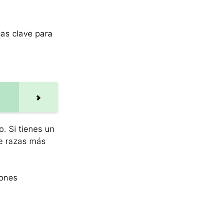
cas clave para
. Si tienes un
de razas más
iones