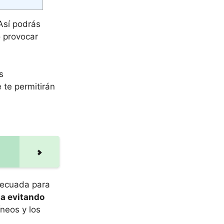
 Así podrás
o provocar
s
 te permitirán
adecuada para
ña evitando
neos y los