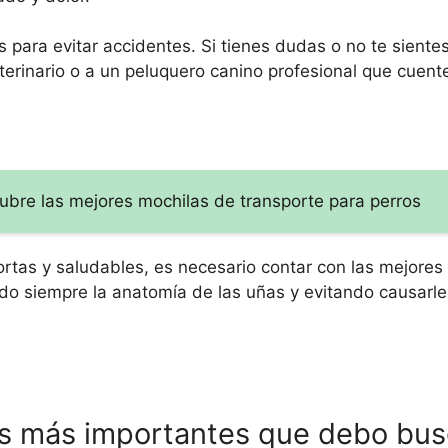
 para evitar accidentes. Si tienes dudas o no te siente
erinario o a un peluquero canino profesional que cuent
ubre las mejores mochilas de transporte para perros
tas y saludables, es necesario contar con las mejores 
ando siempre la anatomía de las uñas y evitando causarl
as más importantes que debo bus