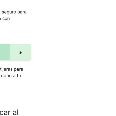
s seguro para
e con
tijeras para
e daño a tu
car al