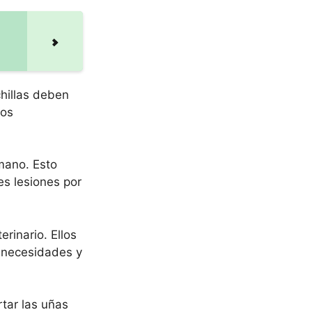
chillas deben
gos
mano. Esto
es lesiones por
rinario. Ellos
s necesidades y
tar las uñas