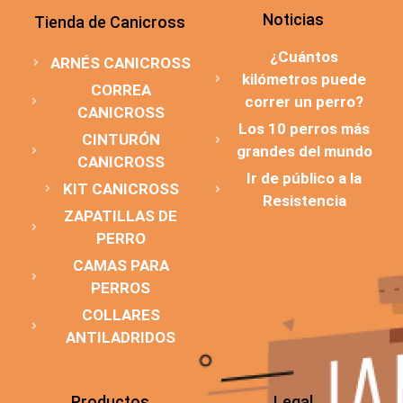
Noticias
Tienda de Canicross
¿Cuántos
ARNÉS CANICROSS
kilómetros puede
CORREA
correr un perro?
CANICROSS
Los 10 perros más
CINTURÓN
grandes del mundo
CANICROSS
Ir de público a la
KIT CANICROSS
Resistencia
ZAPATILLAS DE
PERRO
CAMAS PARA
PERROS
COLLARES
ANTILADRIDOS
Productos
Legal