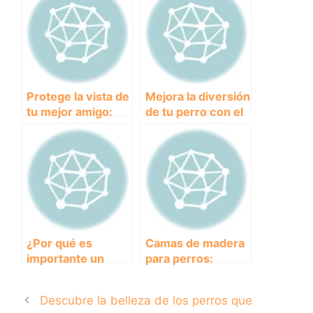
perros?
Protege la vista de
Mejora la diversión
tu mejor amigo:
de tu perro con el
gafas de sol para
mejor lanzador de
perros
pelotas del
mercado
¿Por qué es
Camas de madera
importante un
para perros:
asiento para perro
comodidad y
homologado en el
elegancia en el
Descubre la belleza de los perros que
coche?
hogar