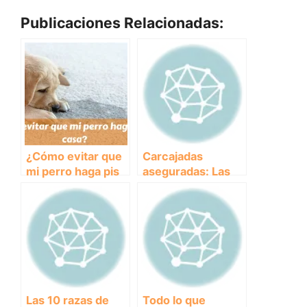
Publicaciones Relacionadas:
¿Cómo evitar que
Carcajadas
mi perro haga pis
aseguradas: Las
en casa?
fotos más
divertidas de
perros que te
harán reír sin
parar.
Las 10 razas de
Todo lo que