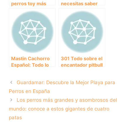
perros toy más
necesitas saber
populares del
sobre el pienso
mundo: conoce
para cachorros de
sus
1 mes: guía
características y
completa de
personalidades
alimentación
únicas
Mastin Cachorro
301 Todo sobre el
Español: Todo lo
encantador pitbull
que necesitas
atigrado cachorro:
saber antes de
¿conoces sus
Guardamar: Descubre la Mejor Playa para
adoptarlo como tu
características y
nueva mascota.
cuidados?
Perros en España
Los perros más grandes y asombrosos del
mundo: conoce a estos gigantes de cuatro
patas