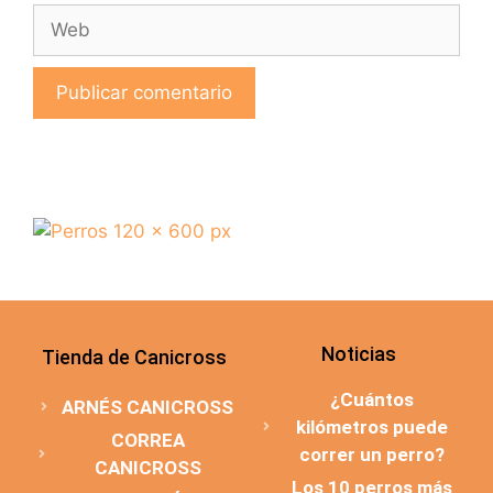
Noticias
Tienda de Canicross
¿Cuántos
ARNÉS CANICROSS
kilómetros puede
CORREA
correr un perro?
CANICROSS
Los 10 perros más