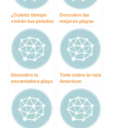
¿Cuánto tiempo
Descubre las
vivirán tus peludos
mejores playas
amigos? Descubre
para perros en
cuánto duran los
Alicante: diversión
perros y cómo
y relax en la costa
cuidar de ellos
mediterránea
adecuadamente.
Descubre la
Todo sobre la raza
encantadora playa
American
de perros en Santa
Stanford: Historia,
Pola: un paraíso
características y
para mascotas y
cuidados
dueños