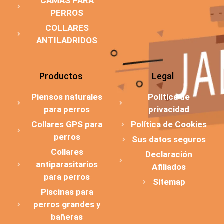
CAMAS PARA
PERROS
COLLARES
ANTILADRIDOS
Productos
Legal
Piensos naturales
Política de
para perros
privacidad
Collares GPS para
Política de Cookies
perros
Sus datos seguros
Collares
Declaración
antiparasitarios
Afiliados
para perros
Sitemap
Piscinas para
perros grandes y
bañeras