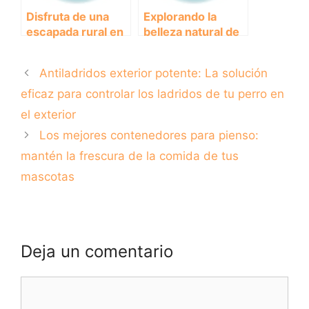
Disfruta de una
Explorando la
escapada rural en
belleza natural de
Cantabria con tu
Cala el Xarco: una
mejor amigo
joya escondida en
Antiladridos exterior potente: La solución
canino: Casa rural
la costa Balear
pet-friendly en
eficaz para controlar los ladridos de tu perro en
Cantabria.
el exterior
Los mejores contenedores para pienso:
mantén la frescura de la comida de tus
mascotas
Deja un comentario