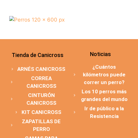
Noticias
Tienda de Canicross
¿Cuántos
ARNÉS CANICROSS
kilómetros puede
CORREA
correr un perro?
CANICROSS
Los 10 perros más
CINTURÓN
grandes del mundo
CANICROSS
Ir de público a la
KIT CANICROSS
Resistencia
ZAPATILLAS DE
PERRO